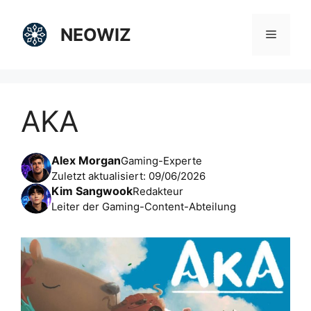
Zum
Inhalt
NEOWIZ
Menü
springen
AKA
Alex Morgan
Gaming-Experte
Zuletzt aktualisiert: 09/06/2026
Kim Sangwook
Redakteur
Leiter der Gaming-Content-Abteilung